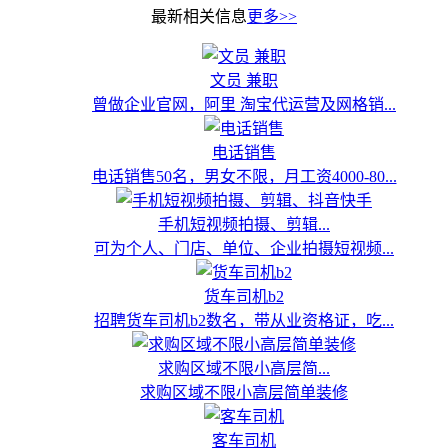
最新相关信息
更多>>
文员 兼职
曾做企业官网，阿里 淘宝代运营及网格销...
电话销售
电话销售50名，男女不限，月工资4000-80...
手机短视频拍摄、剪辑...
可为个人、门店、单位、企业拍摄短视频...
货车司机b2
招聘货车司机b2数名，带从业资格证，吃...
求购区域不限小高层简...
求购区域不限小高层简单装修
客车司机