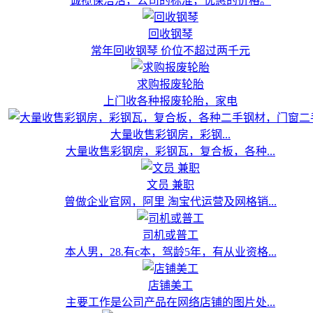
诚揽保洁活，公司的标准，优惠的价格。
回收钢琴
常年回收钢琴 价位不超过两千元
求购报废轮胎
上门收各种报废轮胎，家电
大量收售彩钢房，彩钢...
大量收售彩钢房，彩钢瓦，复合板，各种...
文员 兼职
曾做企业官网，阿里 淘宝代运营及网格销...
司机或普工
本人男，28.有c本，驾龄5年，有从业资格...
店铺美工
主要工作是公司产品在网络店铺的图片处...