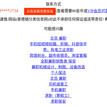
联系方式
8****2734
(查看需要80金币或
VIP会员可
点击查看完整信息
慎.网站(景德镇分类信息网)对此不承担任何保证或连带责任!
可能感兴趣
文员 兼职
手机短视频拍摄、剪辑、抖音快手
男，有电工证求职
宾馆前台，超市收银员，淘宝客服
全职兼职销售类 保安
兼职机械设计、制图、设备改造
个人保洁
文员 兼职
司机或普工
手机兼职
求职（寒假工）
求职保安